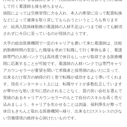
して行く看護師も後を絶ちません。
病院によっては労務管理に力を入れ、本人の希望に沿って配置転換
などによって健康を取り戻してもらおうというところも有ります
が、結局入院病棟勤務の看護師の人材不足はいつまで経っても解消
されずに今日に至っているのが現状のようです。
大手の総合医療機関で一定のキャリアを磨いて来た看護師は、比較
的勤務時間の安定した職場を求めて転職して行く事例も多く、看護
師専門の人材バンクでは高待遇で休日もしっかり取得できる医療機
関に応募することが可能です。看護師の人材バンクでは専門キャリ
アカウンセラーが要望を聞いて求職者と採用側のあいだに立って、
出来るだけ双方の納得の行く形で転職が成功するよう導いてくれま
す。現在インターネット上には、転職サイトが多数乱立しています
が華やかな歌い文句に惑わされることなく、質の良い会社を選んで
実績のあるキャリアカウンセラーのもとで自分のスキルを高く売り
込みましょう。キャリアを生かせることは勿論、福利厚生が整って
休日もきちんと取れる医療機関へ移り、出来るだけストレスの少な
い労働環境の維持を心掛けたいものです。