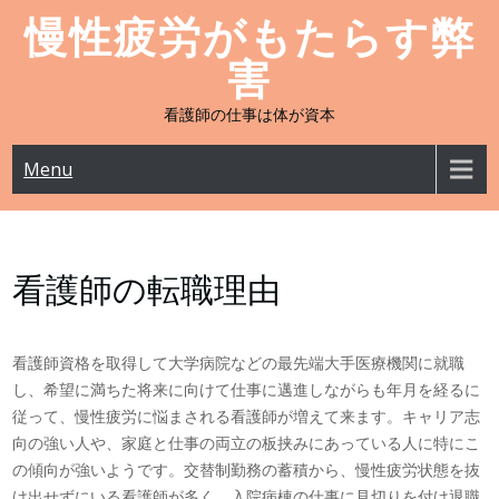
Skip
慢性疲労がもたらす弊
to
害
content
看護師の仕事は体が資本
Menu
看護師の転職理由
看護師資格を取得して大学病院などの最先端大手医療機関に就職
し、希望に満ちた将来に向けて仕事に邁進しながらも年月を経るに
従って、慢性疲労に悩まされる看護師が増えて来ます。キャリア志
向の強い人や、家庭と仕事の両立の板挟みにあっている人に特にこ
の傾向が強いようです。交替制勤務の蓄積から、慢性疲労状態を抜
け出せずにいる看護師が多く、入院病棟の仕事に見切りを付け退職