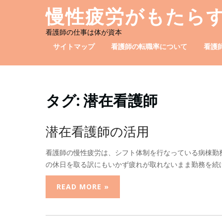
Skip
慢性疲労がもたら
to
content
看護師の仕事は体が資本
サイトマップ
看護師の転職率について
看護
タグ:
潜在看護師
潜在看護師の活用
看護師の慢性疲労は、シフト体制を行なっている病棟勤
の休日を取る訳にもいかず疲れが取れないまま勤務を続け
READ MORE »