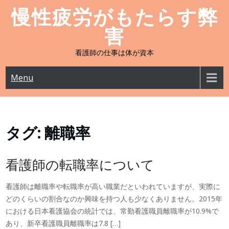
Skip
慢性疲労がもたらす弊
to
害
content
看護師の仕事は体が資本
Menu
タグ:
離職率
看護師の転職率について
看護師は離職率や転職率が高い職業だといわれていますが、実際に
どのくらいの割合なのか興味を持つ人も少なくありません。2015年
における日本看護協会の統計では、常勤看護職員離職率が10.9%で
あり、新卒看護職員離職率は7.8 […]